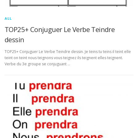
ALL
TOP25+ Conjuguer Le Verbe Teindre
dessin
TOP25+ Conjuguer Le Verbe Teindre dessin. Je teins tu teins il teint elle
teint on teint nous teignons vous teignez ils teignent elles teignent.
Verbe du 3e groupe se conjuguant …