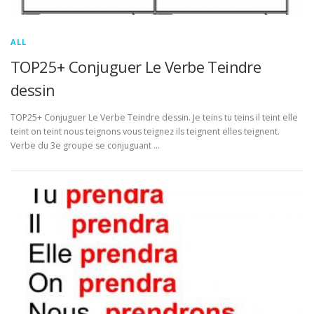
ALL
TOP25+ Conjuguer Le Verbe Teindre
dessin
TOP25+ Conjuguer Le Verbe Teindre dessin. Je teins tu teins il teint elle
teint on teint nous teignons vous teignez ils teignent elles teignent.
Verbe du 3e groupe se conjuguant …