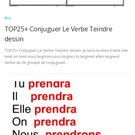
ALL
TOP25+ Conjuguer Le Verbe Teindre
dessin
TOP25+ Conjuguer Le Verbe Teindre dessin. Je teins tu teins il teint elle
teint on teint nous teignons vous teignez ils teignent elles teignent.
Verbe du 3e groupe se conjuguant …