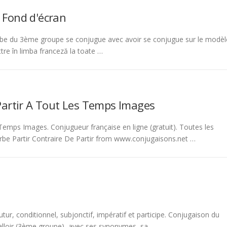
 Fond d'écran
be du 3ème groupe se conjugue avec avoir se conjugue sur le modèl
tre în limba franceză la toate …
Partir A Tout Les Temps Images
emps Images. Conjugueur française en ligne (gratuit). Toutes les
rbe Partir Contraire De Partir from www.conjugaisons.net …
tur, conditionnel, subjonctif, impératif et participe. Conjugaison du
 falloir (3ème groupe), avec ses synonymes, sa …