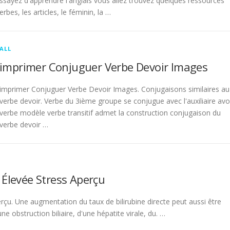
sayez d'apprendre l'anglais vous allez trouvez quelques ressources
rbes, les articles, le féminin, la …
ALL
imprimer Conjuguer Verbe Devoir Images
imprimer Conjuguer Verbe Devoir Images. Conjugaisons similaires au
verbe devoir. Verbe du 3ième groupe se conjugue avec l'auxiliaire avo
verbe modèle verbe transitif admet la construction conjugaison du
verbe devoir …
 Élevée Stress Aperçu
rçu. Une augmentation du taux de bilirubine directe peut aussi être
 obstruction biliaire, d'une hépatite virale, du. …