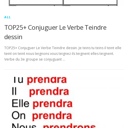
ALL
TOP25+ Conjuguer Le Verbe Teindre
dessin
TOP25+ Conjuguer Le Verbe Teindre dessin. Je teins tu teins il teint elle
teint on teint nous teignons vous teignez ils teignent elles teignent.
Verbe du 3e groupe se conjuguant …