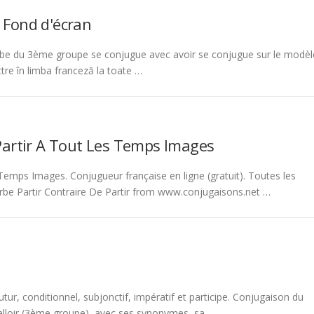
 Fond d'écran
be du 3ème groupe se conjugue avec avoir se conjugue sur le modèl
tre în limba franceză la toate …
Partir A Tout Les Temps Images
emps Images. Conjugueur française en ligne (gratuit). Toutes les
rbe Partir Contraire De Partir from www.conjugaisons.net …
tur, conditionnel, subjonctif, impératif et participe. Conjugaison du
 falloir (3ème groupe), avec ses synonymes, sa …