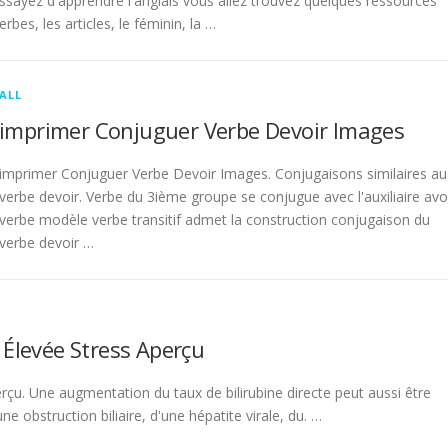
sayez d'apprendre l'anglais vous allez trouvez quelques ressources
rbes, les articles, le féminin, la …
ALL
imprimer Conjuguer Verbe Devoir Images
imprimer Conjuguer Verbe Devoir Images. Conjugaisons similaires au
verbe devoir. Verbe du 3ième groupe se conjugue avec l'auxiliaire avo
verbe modèle verbe transitif admet la construction conjugaison du
verbe devoir …
 Élevée Stress Aperçu
rçu. Une augmentation du taux de bilirubine directe peut aussi être
 obstruction biliaire, d'une hépatite virale, du. …