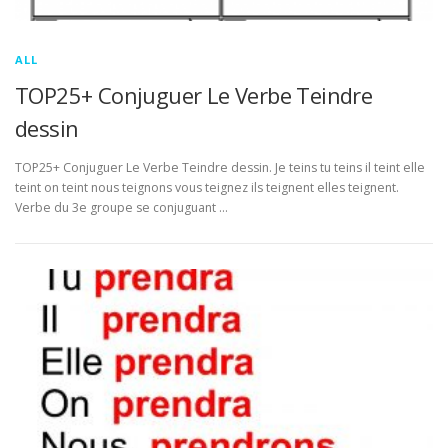
ALL
TOP25+ Conjuguer Le Verbe Teindre
dessin
TOP25+ Conjuguer Le Verbe Teindre dessin. Je teins tu teins il teint elle
teint on teint nous teignons vous teignez ils teignent elles teignent.
Verbe du 3e groupe se conjuguant …