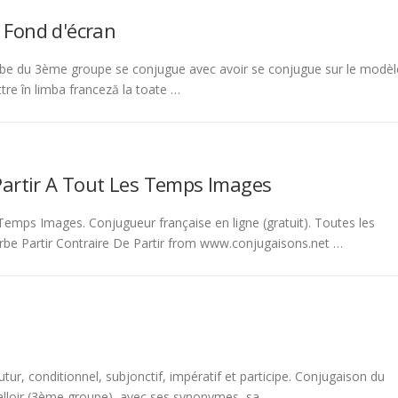
 Fond d'écran
be du 3ème groupe se conjugue avec avoir se conjugue sur le modèl
tre în limba franceză la toate …
Partir A Tout Les Temps Images
emps Images. Conjugueur française en ligne (gratuit). Toutes les
rbe Partir Contraire De Partir from www.conjugaisons.net …
tur, conditionnel, subjonctif, impératif et participe. Conjugaison du
 falloir (3ème groupe), avec ses synonymes, sa …