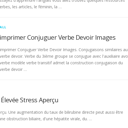
sayez d'apprendre l'anglais vous allez trouvez quelques ressources
rbes, les articles, le féminin, la …
ALL
imprimer Conjuguer Verbe Devoir Images
imprimer Conjuguer Verbe Devoir Images. Conjugaisons similaires au
verbe devoir. Verbe du 3ième groupe se conjugue avec l'auxiliaire avo
verbe modèle verbe transitif admet la construction conjugaison du
verbe devoir …
 Élevée Stress Aperçu
rçu. Une augmentation du taux de bilirubine directe peut aussi être
 obstruction biliaire, d'une hépatite virale, du. …