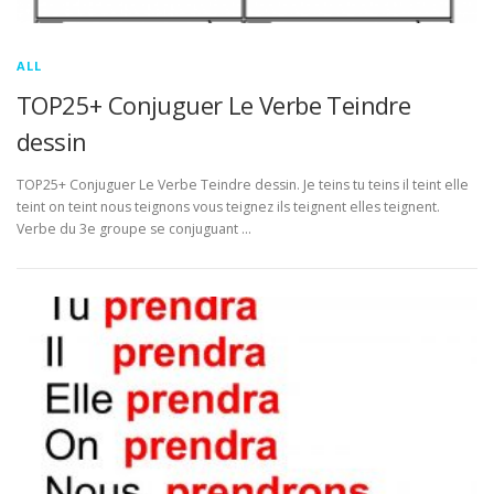
ALL
TOP25+ Conjuguer Le Verbe Teindre
dessin
TOP25+ Conjuguer Le Verbe Teindre dessin. Je teins tu teins il teint elle
teint on teint nous teignons vous teignez ils teignent elles teignent.
Verbe du 3e groupe se conjuguant …