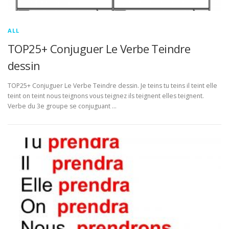
ALL
TOP25+ Conjuguer Le Verbe Teindre
dessin
TOP25+ Conjuguer Le Verbe Teindre dessin. Je teins tu teins il teint elle
teint on teint nous teignons vous teignez ils teignent elles teignent.
Verbe du 3e groupe se conjuguant …