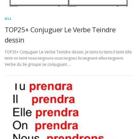
ALL
TOP25+ Conjuguer Le Verbe Teindre
dessin
TOP25+ Conjuguer Le Verbe Teindre dessin. Je teins tu teins il teint elle
teint on teint nous teignons vous teignez ils teignent elles teignent.
Verbe du 3e groupe se conjuguant …