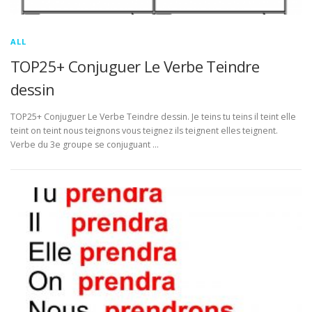
ALL
TOP25+ Conjuguer Le Verbe Teindre
dessin
TOP25+ Conjuguer Le Verbe Teindre dessin. Je teins tu teins il teint elle
teint on teint nous teignons vous teignez ils teignent elles teignent.
Verbe du 3e groupe se conjuguant …