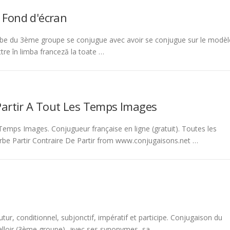
 Fond d'écran
be du 3ème groupe se conjugue avec avoir se conjugue sur le modèl
tre în limba franceză la toate …
Partir A Tout Les Temps Images
emps Images. Conjugueur française en ligne (gratuit). Toutes les
rbe Partir Contraire De Partir from www.conjugaisons.net …
tur, conditionnel, subjonctif, impératif et participe. Conjugaison du
 falloir (3ème groupe), avec ses synonymes, sa …