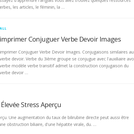
sayez d'apprendre l'anglais vous allez trouvez quelques ressources
rbes, les articles, le féminin, la …
ALL
imprimer Conjuguer Verbe Devoir Images
imprimer Conjuguer Verbe Devoir Images. Conjugaisons similaires au
verbe devoir. Verbe du 3ième groupe se conjugue avec l'auxiliaire avo
verbe modèle verbe transitif admet la construction conjugaison du
verbe devoir …
 Élevée Stress Aperçu
rçu. Une augmentation du taux de bilirubine directe peut aussi être
 obstruction biliaire, d'une hépatite virale, du. …