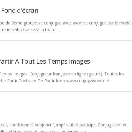
 Fond d'écran
be du 3ème groupe se conjugue avec avoir se conjugue sur le modèl
tre în limba franceză la toate …
Partir A Tout Les Temps Images
emps Images. Conjugueur française en ligne (gratuit). Toutes les
rbe Partir Contraire De Partir from www.conjugaisons.net …
tur, conditionnel, subjonctif, impératif et participe. Conjugaison du
 falloir (3ème groupe), avec ses synonymes, sa …