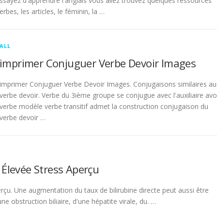
sayez d'apprendre l'anglais vous allez trouvez quelques ressources
rbes, les articles, le féminin, la …
ALL
imprimer Conjuguer Verbe Devoir Images
imprimer Conjuguer Verbe Devoir Images. Conjugaisons similaires au
verbe devoir. Verbe du 3ième groupe se conjugue avec l'auxiliaire avo
verbe modèle verbe transitif admet la construction conjugaison du
verbe devoir …
 Élevée Stress Aperçu
rçu. Une augmentation du taux de bilirubine directe peut aussi être
 obstruction biliaire, d'une hépatite virale, du. …