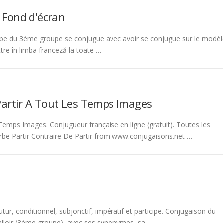
 Fond d'écran
be du 3ème groupe se conjugue avec avoir se conjugue sur le modèl
tre în limba franceză la toate …
Partir A Tout Les Temps Images
emps Images. Conjugueur française en ligne (gratuit). Toutes les
rbe Partir Contraire De Partir from www.conjugaisons.net …
tur, conditionnel, subjonctif, impératif et participe. Conjugaison du
 falloir (3ème groupe), avec ses synonymes, sa …