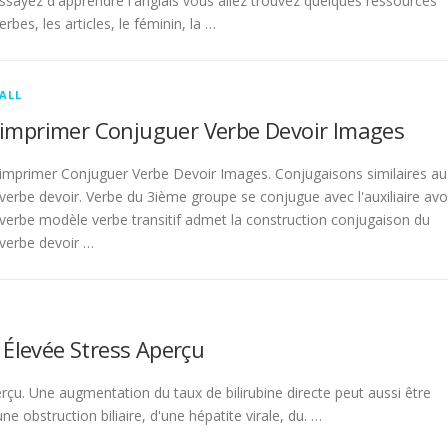
sayez d'apprendre l'anglais vous allez trouvez quelques ressources
rbes, les articles, le féminin, la …
ALL
imprimer Conjuguer Verbe Devoir Images
imprimer Conjuguer Verbe Devoir Images. Conjugaisons similaires au
verbe devoir. Verbe du 3ième groupe se conjugue avec l'auxiliaire avo
verbe modèle verbe transitif admet la construction conjugaison du
verbe devoir …
 Élevée Stress Aperçu
rçu. Une augmentation du taux de bilirubine directe peut aussi être
 obstruction biliaire, d'une hépatite virale, du. …