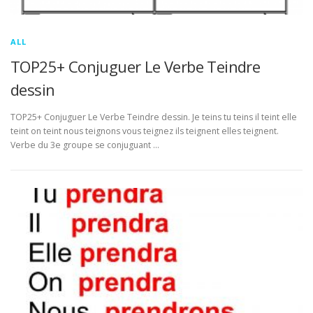
ALL
TOP25+ Conjuguer Le Verbe Teindre
dessin
TOP25+ Conjuguer Le Verbe Teindre dessin. Je teins tu teins il teint elle
teint on teint nous teignons vous teignez ils teignent elles teignent.
Verbe du 3e groupe se conjuguant …