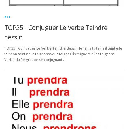
ALL
TOP25+ Conjuguer Le Verbe Teindre
dessin
TOP25+ Conjuguer Le Verbe Teindre dessin. Je teins tu teins il teint elle
teint on teint nous teignons vous teignez ils teignent elles teignent.
Verbe du 3e groupe se conjuguant …