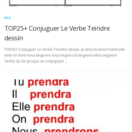
ALL
TOP25+ Conjuguer Le Verbe Teindre
dessin
TOP25+ Conjuguer Le Verbe Teindre dessin. Je teins tu teins il teint elle
teint on teint nous teignons vous teignez ils teignent elles teignent.
Verbe du 3e groupe se conjuguant …