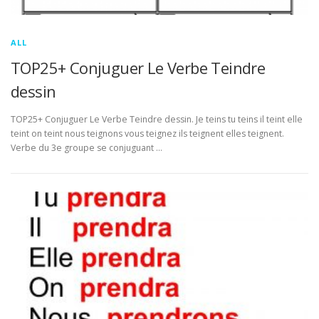
ALL
TOP25+ Conjuguer Le Verbe Teindre
dessin
TOP25+ Conjuguer Le Verbe Teindre dessin. Je teins tu teins il teint elle
teint on teint nous teignons vous teignez ils teignent elles teignent.
Verbe du 3e groupe se conjuguant …