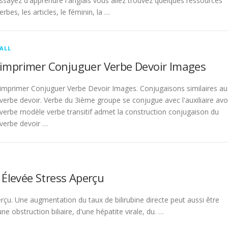
sayez d'apprendre l'anglais vous allez trouvez quelques ressources
rbes, les articles, le féminin, la …
ALL
imprimer Conjuguer Verbe Devoir Images
imprimer Conjuguer Verbe Devoir Images. Conjugaisons similaires au
verbe devoir. Verbe du 3ième groupe se conjugue avec l'auxiliaire avo
verbe modèle verbe transitif admet la construction conjugaison du
verbe devoir …
 Élevée Stress Aperçu
rçu. Une augmentation du taux de bilirubine directe peut aussi être
 obstruction biliaire, d'une hépatite virale, du. …