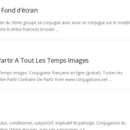
 Fond d'écran
be du 3ème groupe se conjugue avec avoir se conjugue sur le modèl
tre în limba franceză la toate …
Partir A Tout Les Temps Images
emps Images. Conjugueur française en ligne (gratuit). Toutes les
rbe Partir Contraire De Partir from www.conjugaisons.net …
tur, conditionnel, subjonctif, impératif et participe. Conjugaison du
 falloir (3ème groupe), avec ses synonymes, sa …