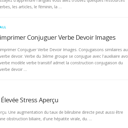
sayez d'apprendre l'anglais vous allez trouvez quelques ressources
rbes, les articles, le féminin, la …
ALL
imprimer Conjuguer Verbe Devoir Images
imprimer Conjuguer Verbe Devoir Images. Conjugaisons similaires au
verbe devoir. Verbe du 3ième groupe se conjugue avec l'auxiliaire avo
verbe modèle verbe transitif admet la construction conjugaison du
verbe devoir …
 Élevée Stress Aperçu
rçu. Une augmentation du taux de bilirubine directe peut aussi être
 obstruction biliaire, d'une hépatite virale, du. …