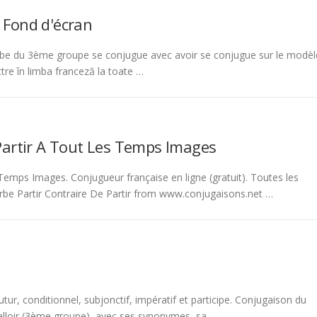
 Fond d'écran
be du 3ème groupe se conjugue avec avoir se conjugue sur le modèl
tre în limba franceză la toate …
Partir A Tout Les Temps Images
emps Images. Conjugueur française en ligne (gratuit). Toutes les
rbe Partir Contraire De Partir from www.conjugaisons.net …
tur, conditionnel, subjonctif, impératif et participe. Conjugaison du
 falloir (3ème groupe), avec ses synonymes, sa …