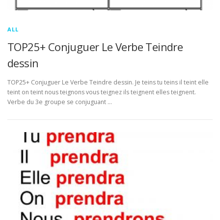
ALL
TOP25+ Conjuguer Le Verbe Teindre
dessin
TOP25+ Conjuguer Le Verbe Teindre dessin. Je teins tu teins il teint elle
teint on teint nous teignons vous teignez ils teignent elles teignent.
Verbe du 3e groupe se conjuguant …