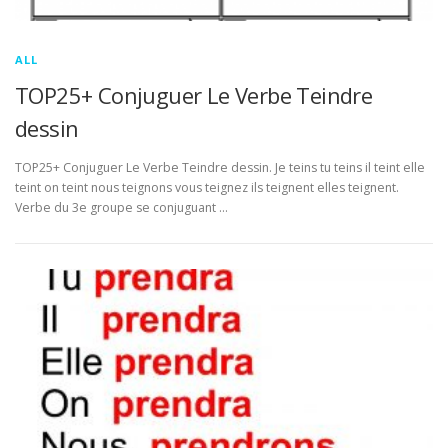
ALL
TOP25+ Conjuguer Le Verbe Teindre
dessin
TOP25+ Conjuguer Le Verbe Teindre dessin. Je teins tu teins il teint elle
teint on teint nous teignons vous teignez ils teignent elles teignent.
Verbe du 3e groupe se conjuguant …