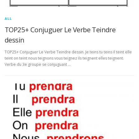
ALL
TOP25+ Conjuguer Le Verbe Teindre
dessin
TOP25+ Conjuguer Le Verbe Teindre dessin. Je teins tu teins il teint elle
teint on teint nous teignons vous teignez ils teignent elles teignent.
Verbe du 3e groupe se conjuguant …