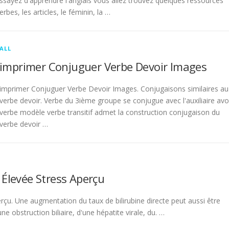
sayez d'apprendre l'anglais vous allez trouvez quelques ressources
rbes, les articles, le féminin, la …
ALL
imprimer Conjuguer Verbe Devoir Images
imprimer Conjuguer Verbe Devoir Images. Conjugaisons similaires au
verbe devoir. Verbe du 3ième groupe se conjugue avec l'auxiliaire avo
verbe modèle verbe transitif admet la construction conjugaison du
verbe devoir …
 Élevée Stress Aperçu
rçu. Une augmentation du taux de bilirubine directe peut aussi être
 obstruction biliaire, d'une hépatite virale, du. …