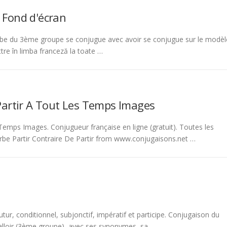
 Fond d'écran
be du 3ème groupe se conjugue avec avoir se conjugue sur le modèl
tre în limba franceză la toate …
Partir A Tout Les Temps Images
emps Images. Conjugueur française en ligne (gratuit). Toutes les
rbe Partir Contraire De Partir from www.conjugaisons.net …
tur, conditionnel, subjonctif, impératif et participe. Conjugaison du
 falloir (3ème groupe), avec ses synonymes, sa …