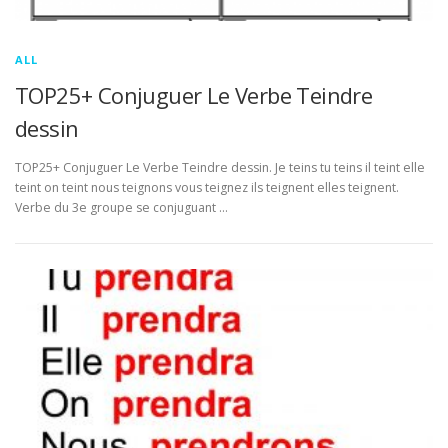
ALL
TOP25+ Conjuguer Le Verbe Teindre
dessin
TOP25+ Conjuguer Le Verbe Teindre dessin. Je teins tu teins il teint elle
teint on teint nous teignons vous teignez ils teignent elles teignent.
Verbe du 3e groupe se conjuguant …