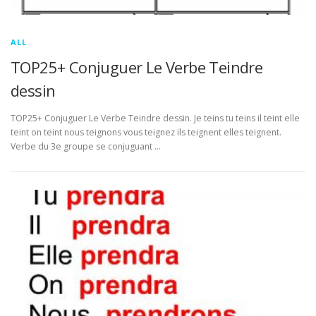
ALL
TOP25+ Conjuguer Le Verbe Teindre
dessin
TOP25+ Conjuguer Le Verbe Teindre dessin. Je teins tu teins il teint elle
teint on teint nous teignons vous teignez ils teignent elles teignent.
Verbe du 3e groupe se conjuguant …