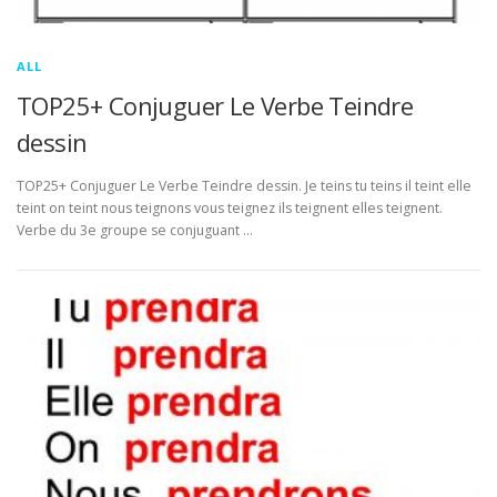
ALL
TOP25+ Conjuguer Le Verbe Teindre
dessin
TOP25+ Conjuguer Le Verbe Teindre dessin. Je teins tu teins il teint elle
teint on teint nous teignons vous teignez ils teignent elles teignent.
Verbe du 3e groupe se conjuguant …