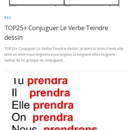
ALL
TOP25+ Conjuguer Le Verbe Teindre
dessin
TOP25+ Conjuguer Le Verbe Teindre dessin. Je teins tu teins il teint elle
teint on teint nous teignons vous teignez ils teignent elles teignent.
Verbe du 3e groupe se conjuguant …