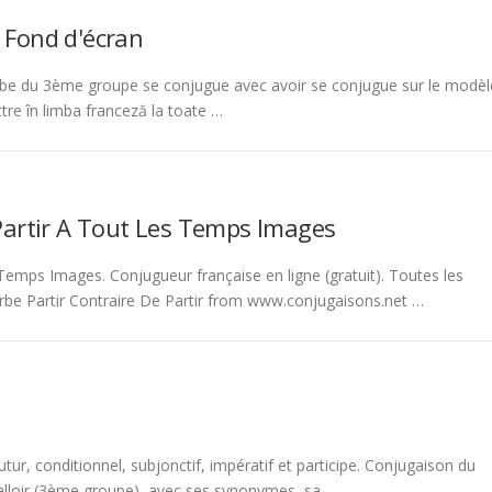
 Fond d'écran
be du 3ème groupe se conjugue avec avoir se conjugue sur le modèl
tre în limba franceză la toate …
Partir A Tout Les Temps Images
emps Images. Conjugueur française en ligne (gratuit). Toutes les
rbe Partir Contraire De Partir from www.conjugaisons.net …
tur, conditionnel, subjonctif, impératif et participe. Conjugaison du
 falloir (3ème groupe), avec ses synonymes, sa …