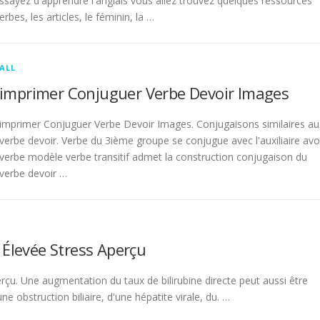
sayez d'apprendre l'anglais vous allez trouvez quelques ressources
rbes, les articles, le féminin, la …
ALL
imprimer Conjuguer Verbe Devoir Images
imprimer Conjuguer Verbe Devoir Images. Conjugaisons similaires au
verbe devoir. Verbe du 3ième groupe se conjugue avec l'auxiliaire avo
verbe modèle verbe transitif admet la construction conjugaison du
verbe devoir …
 Élevée Stress Aperçu
rçu. Une augmentation du taux de bilirubine directe peut aussi être
 obstruction biliaire, d'une hépatite virale, du. …