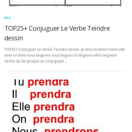
ALL
TOP25+ Conjuguer Le Verbe Teindre
dessin
TOP25+ Conjuguer Le Verbe Teindre dessin. Je teins tu teins il teint elle
teint on teint nous teignons vous teignez ils teignent elles teignent.
Verbe du 3e groupe se conjuguant …