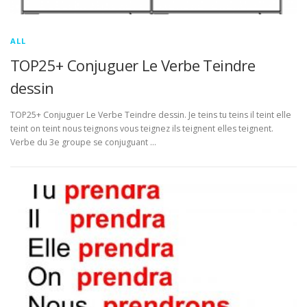
ALL
TOP25+ Conjuguer Le Verbe Teindre
dessin
TOP25+ Conjuguer Le Verbe Teindre dessin. Je teins tu teins il teint elle
teint on teint nous teignons vous teignez ils teignent elles teignent.
Verbe du 3e groupe se conjuguant …