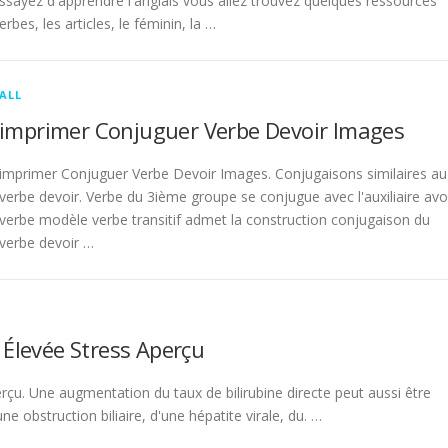
sayez d'apprendre l'anglais vous allez trouvez quelques ressources
rbes, les articles, le féminin, la …
ALL
imprimer Conjuguer Verbe Devoir Images
imprimer Conjuguer Verbe Devoir Images. Conjugaisons similaires au
verbe devoir. Verbe du 3ième groupe se conjugue avec l'auxiliaire avo
verbe modèle verbe transitif admet la construction conjugaison du
verbe devoir …
 Élevée Stress Aperçu
rçu. Une augmentation du taux de bilirubine directe peut aussi être
 obstruction biliaire, d'une hépatite virale, du. …