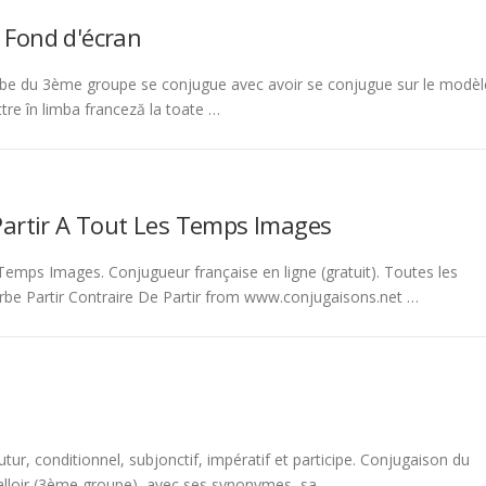
 Fond d'écran
be du 3ème groupe se conjugue avec avoir se conjugue sur le modèl
tre în limba franceză la toate …
Partir A Tout Les Temps Images
emps Images. Conjugueur française en ligne (gratuit). Toutes les
rbe Partir Contraire De Partir from www.conjugaisons.net …
tur, conditionnel, subjonctif, impératif et participe. Conjugaison du
 falloir (3ème groupe), avec ses synonymes, sa …