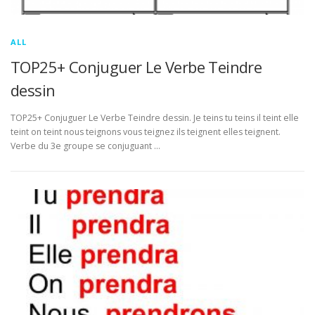
ALL
TOP25+ Conjuguer Le Verbe Teindre
dessin
TOP25+ Conjuguer Le Verbe Teindre dessin. Je teins tu teins il teint elle
teint on teint nous teignons vous teignez ils teignent elles teignent.
Verbe du 3e groupe se conjuguant …