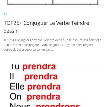
ALL
TOP25+ Conjuguer Le Verbe Teindre
dessin
TOP25+ Conjuguer Le Verbe Teindre dessin. Je teins tu teins il teint elle
teint on teint nous teignons vous teignez ils teignent elles teignent.
Verbe du 3e groupe se conjuguant …